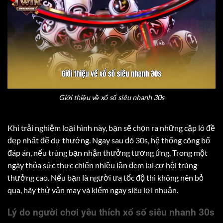
Giới thiệu về xổ số siêu nhanh 30s
Khi trải nghiệm loại hình này, bạn sẽ chọn ra những cặp lô đề
đẹp nhất để dự thưởng. Ngay sau đó 30s, hệ thống công bố
đáp án, nếu trùng bạn nhận thưởng tương ứng. Trong một
ngày thỏa sức thực chiến nhiều lần đem lại cơ hội trúng
thưởng cao. Nếu bạn là người ưa tốc độ thì không nên bỏ
qua, hãy thử vận may và kiếm ngay siêu lợi nhuận.
Lý do người chơi yêu thích xổ số siêu nhanh 30s