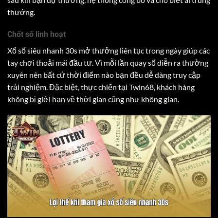
thưởng.
Chốt số linh hoạt
Xổ số siêu nhanh 30s mở thưởng liên tục trong ngày giúp các
tay chơi thoải mái đầu tư. Vì mỗi lần quay số diễn ra thường
xuyên nên bất cứ thời điểm nào bạn đều dễ dàng truy cập
trải nghiệm. Đặc biệt, thực chiến tại Twin68, khách hàng
không bị giới hạn về thời gian cũng như không gian.