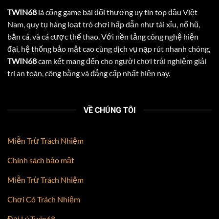
TWIN68
là cổng game bài đổi thưởng uy tín top đầu Việt
Nam, quy tụ hàng loạt trò chơi hấp dẫn như tài xỉu, nổ hũ,
bắn cá, và cá cược thể thao. Với nền tảng công nghệ hiện
đại, hệ thống bảo mật cao cùng dịch vụ nạp rút nhanh chóng,
TWIN68
cam kết mang đến cho người chơi trải nghiệm giải
trí an toàn, công bằng và đẳng cấp nhất hiện nay.
VỀ CHÚNG TÔI
Miễn Trừ Trách Nhiệm
Chính sách bảo mật
Miễn Trừ Trách Nhiệm
Chơi Có Trách Nhiệm
Đại Lý Twin68