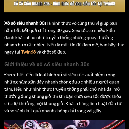
Xổ số siêu nhanh 30s
là hình thức vô cùng thú vị giúp bạn
nắm bắt kết quả chỉ trong 30 giây. Siêu tốc có nhiều kiểu
đánh khác nhau như truyền thống nhưng quay thưởng
nhanh hơn rất nhiều. Nếu là một tín đồ đam mê, bạn hãy thử
ngay tại
Twin68
và chốt số đẹp.
Giới thiệu về xổ số siêu nhanh 30s
Được biết đến là loại hình xổ số siêu tốc xuất hiện trong
những năm gần đây, nhanh chóng được nhiều người quan
tâm. Nếu như hình thức truyền thống phải chờ nhà đài mở
thưởng đúng khung giờ thì khi bạn chơi siêu tốc được thỏa
sức dự thưởng mọi khung giờ. Khách hàng linh hoạt đầu tư
và so sánh kết quả nhanh chóng chỉ trong vài giây.