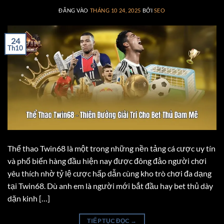
ĐĂNG VÀO
THÁNG 10 24, 2025
BỞI
SEO
24
Th10
Thể thao Twin68 là một trong những nền tảng cá cược uy tín
và phổ biến hàng đầu hiện nay được đông đảo người chơi
yêu thích nhờ tỷ lệ cược hấp dẫn cùng kho trò chơi đa dạng
tại Twin68. Dù anh em là người mới bắt đầu hay bet thủ dày
dặn kinh […]
TIẾP TỤC ĐỌC
→