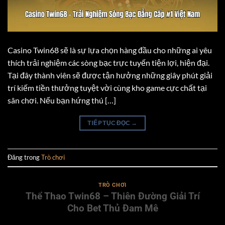
Casino Twin68 sẽ là sự lựa chọn hàng đầu cho những ai yêu
thích trải nghiệm các sòng bạc trực tuyến tiện lợi, hiện đại.
Tại đây thành viên sẽ được tận hưởng những giây phút giải
trí kiếm tiền thưởng tuyệt vời cùng kho game cực chất tại
sân chơi. Nếu bạn hứng thú […]
TIẾP TỤC ĐỌC
→
Đăng trong
Trò chơi
TRÒ CHƠI
Thể Thao Twin68 – Thiên Đường Giải Trí
Cho Bet Thủ Đam Mê