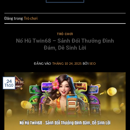
Đăng trong
Trò chơi
TRÒ CHƠI
Nổ Hũ Twin68 – Sảnh Đổi Thưởng Đình
Đám, Dễ Sinh Lời
ĐĂNG VÀO
THÁNG 10 24, 2025
BỞI
SEO
24
Th10