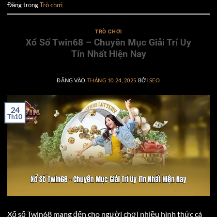
Đăng trong
Trò chơi
TRÒ CHƠI
Xổ Số Twin68 – Chuyên Mục Giải Trí Uy
Tín Nhất Hiện Nay
ĐĂNG VÀO
THÁNG 10 24, 2025
BỞI
SEO
24
Th10
Xổ số Twin68 mang đến cho người chơi nhiều hình thức cá