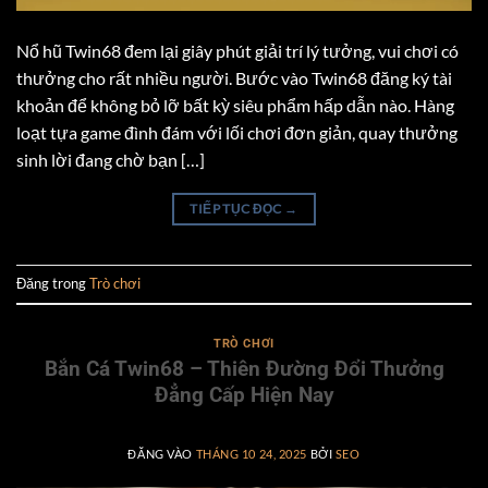
Nổ hũ Twin68 đem lại giây phút giải trí lý tưởng, vui chơi có
thưởng cho rất nhiều người. Bước vào Twin68 đăng ký tài
khoản để không bỏ lỡ bất kỳ siêu phẩm hấp dẫn nào. Hàng
loạt tựa game đình đám với lối chơi đơn giản, quay thưởng
sinh lời đang chờ bạn […]
TIẾP TỤC ĐỌC
→
Đăng trong
Trò chơi
TRÒ CHƠI
Bắn Cá Twin68 – Thiên Đường Đổi Thưởng
Đẳng Cấp Hiện Nay
ĐĂNG VÀO
THÁNG 10 24, 2025
BỞI
SEO