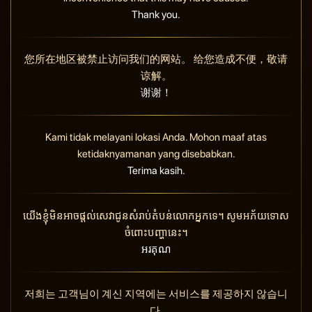
Thank you.
您所在地区被禁止访问我们的网站。 给您造成不便，敬请
谅解。
谢谢！
Kami tidak melayani lokasi Anda. Mohon maaf atas
ketidaknyamanan yang disebabkan.
Terima kasih.
យើងខ្ញុំមិនអាចផ្តល់សេវាជូនសំរាប់តំបន់លោកអ្នកទេ។ សូមអភ័យទោស
ចំពោះបញ្ហានេះ។
អរគុណ
저희는 고객님이 계신 지역에는 서비스를 제공하지 않습니
다.